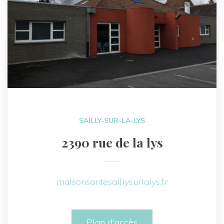
SAILLY-SUR-LA-LYS
2390 rue de la lys
maisonsantesaillysurlalys.fr
Plan d'accès