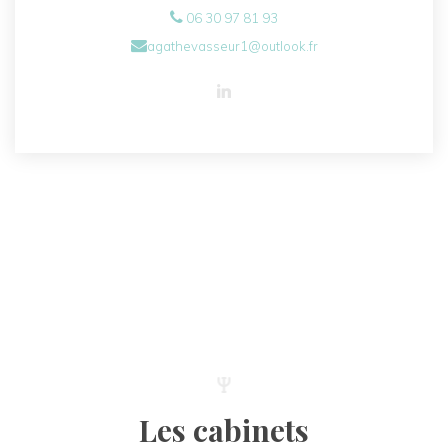
06 30 97 81 93
agathevasseur1@outlook.fr
Les cabinets