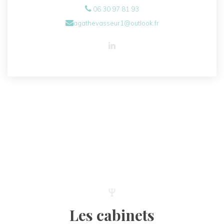
06 30 97 81 93
agathevasseur1@outlook.fr
Les cabinets