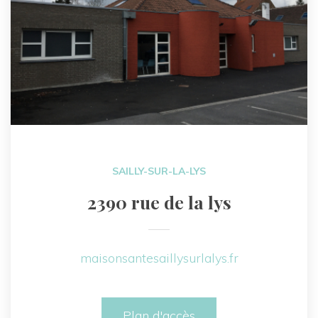
SAILLY-SUR-LA-LYS
2390 rue de la lys
maisonsantesaillysurlalys.fr
Plan d'accès