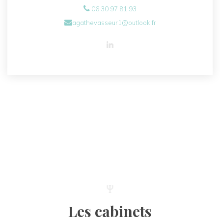
06 30 97 81 93
agathevasseur1@outlook.fr
Les cabinets