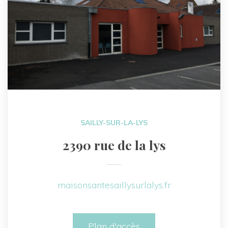
SAILLY-SUR-LA-LYS
2390 rue de la lys
maisonsantesaillysurlalys.fr
Plan d'accès