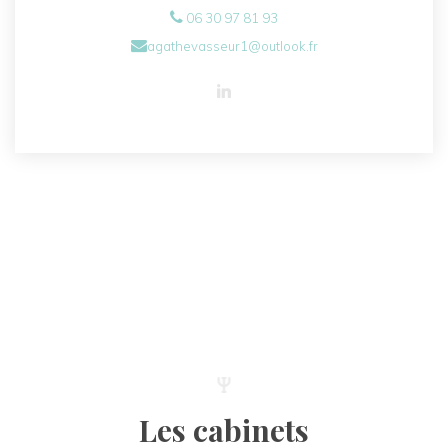
06 30 97 81 93
agathevasseur1@outlook.fr
Les cabinets