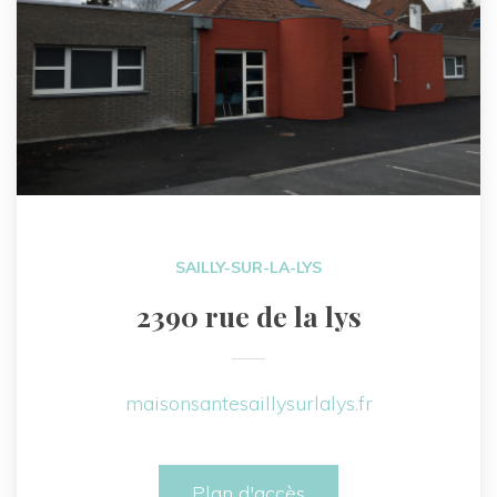
SAILLY-SUR-LA-LYS
2390 rue de la lys
maisonsantesaillysurlalys.fr
Plan d'accès